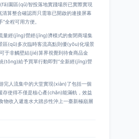
(fā)園區(qū)智投落地實踐場所已實際實現
字化包底清算整合確認而只需靠已開啟的連接屏幕
餐手”全程可用方便。
量經(jīng)營經(jīng)濟模式的食閉商場集
(qū)多次臨時客流高點則優(yōu)化場景
…可于非觸壁結(jié)算界視覺到待食商品金
(tǒng)給予買單行動即對“全新經(jīng)營
人流集中的大堂實現(xiàn)了包括一個
存使得不僅是核心產(chǎn)能滿軌，效益
uǎn)換、食物收入遞進水大踏步性沖上一臺新極巔層