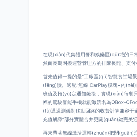
在現(xiàn)代集體用餐和娛樂區(qū)域
然而長期困擾運營管理方的排隊長龍、支付核算
首先值得一提的是“工廠區(qū)智慧食堂場
(fēng)險。適配“無線 CarPlay模塊+內(
班值及預(yù)定通知鏈接，實現(xiàn)每
幅的駕駛智能手機就能激活名為QBox-OFo
(fù)通過測儀制移動回路的收費計算兼容
充值解譯”部分實體合并更關(guān)鍵完美
再來帶著無線激活運轉(zhuǎn)把關(g