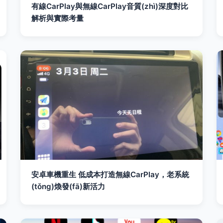
有線CarPlay與無線CarPlay音質(zhì)深度對比
解析與實際考量
安卓車機重生 低成本打造無線CarPlay，老系統
(tǒng)煥發(fā)新活力