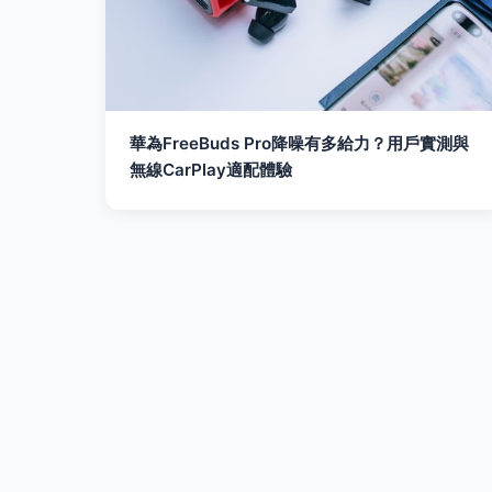
華為FreeBuds Pro降噪有多給力？用戶實測與
無線CarPlay適配體驗