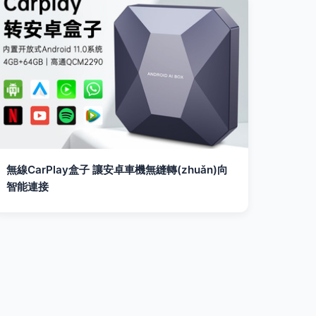
無線CarPlay盒子 讓安卓車機無縫轉(zhuǎn)向
智能連接