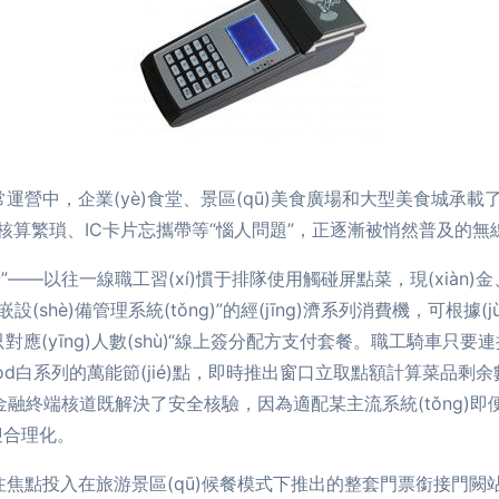
的日常運營中，企業(yè)食堂、景區(qū)美食廣場和大型美食城
繁瑣、IC卡片忘攜帶等“惱人問題”，正逐漸被悄然普及的無線Car
景”——以往一線職工習(xí)慣于排隊使用觸碰屏點菜，現(xià
nèi)嵌設(shè)備管理系統(tǒng)”的經(jīng)濟系列消費機，可根
餐只對應(yīng)人數(shù)“線上簽分配方支付套餐。職工騎車只
od白系列的萬能節(jié)點，即時推出窗口立取點額計算菜品剩余數
于金融終端核道既解決了安全核驗，因為適配某主流系統(tǒng)
迎合理化。
uān)注焦點投入在旅游景區(qū)候餐模式下推出的整套門票銜接