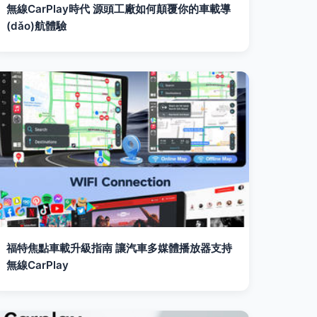
無線CarPlay時代 源頭工廠如何顛覆你的車載導
(dǎo)航體驗
福特焦點車載升級指南 讓汽車多媒體播放器支持
無線CarPlay