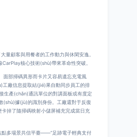
承載了大量顧客與用餐者的工作動力與休閑安逸。
Play核心技術(shù)帶來革命性突破。
n)金、面部掃碼異形而卡片又容易遺忘充電風
據(jù)工廠信息提取結(jié)果自動同步員工的排
要連接生產(chǎn)通訊單位的對講面板或有度定
(shù)據(jù)的識別身份。工廠還對于反復
即便卡掉了隨掃碼映射小儲屏補充完成當日充
門闕站點多場景共信平臺——“足跡電子輕典支付